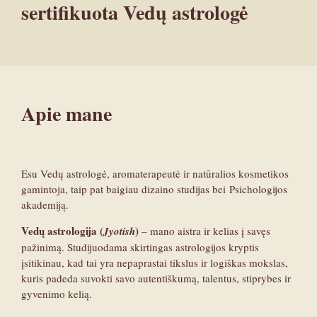
sertifikuota Vedų astrologė
Apie mane
Esu Vedų astrologė, aromaterapeutė ir natūralios kosmetikos
gamintoja, taip pat baigiau dizaino studijas bei Psichologijos
akademiją.
Vedų astrologija (
)
Jyotish
– mano aistra ir kelias į savęs
pažinimą. Studijuodama skirtingas astrologijos kryptis
įsitikinau, kad tai yra nepaprastai tikslus ir logiškas mokslas,
kuris padeda suvokti savo autentiškumą, talentus, stiprybes ir
gyvenimo kelią.