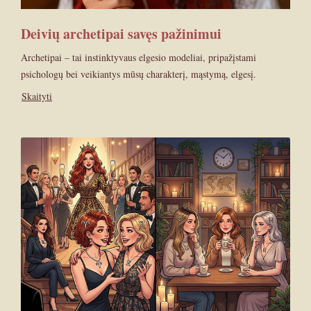
Deivių archetipai savęs pažinimui
Archetipai – tai instinktyvaus elgesio modeliai, pripažįstami
psichologų bei veikiantys mūsų charakterį, mąstymą, elgesį.
Skaityti