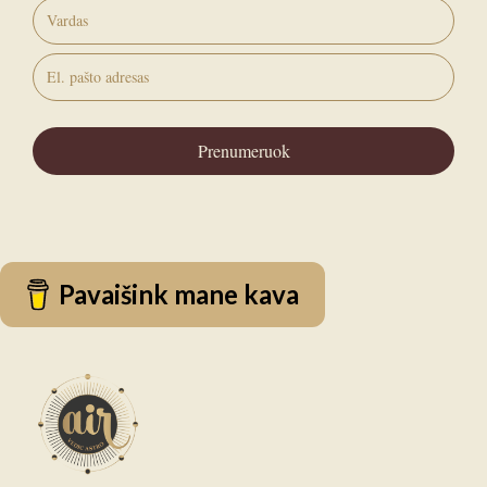
Prenumeruok
Pavaišink mane kava