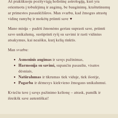
Aš praktikuoju pozityviąją holistinę astrologiją, kuri yra
orientuota į tobulėjimą ir augimą, be bauginimų, kraštutinumų
ar primestos pasaulėžiūros. Man svarbu, kad žmogus atrastų
vidinę ramybę ir mokėtų priimti save ♥︎
Mano misija – padėti žmonėms geriau suprasti save, priimti
savo unikalumą, sustiprinti ryšį su savimi ir rasti vidinius
atsakymus, kai neaišku, kurį kelią rinktis.
Man svarbu:
Asmeninis augimas
ir savęs pažinimas,
Harmonija su savimi,
supančiu pasauliu, visatos
dėsniais,
Natūralumas
ir tikrumas tiek viduje, tiek išorėje,
Pagarba
ir dėmesys kiekvieno žmogaus unikalumui.
Kviečiu tave į savęs pažinimo kelionę – atrask, pamilk ir
išreikšk save autentiškai!