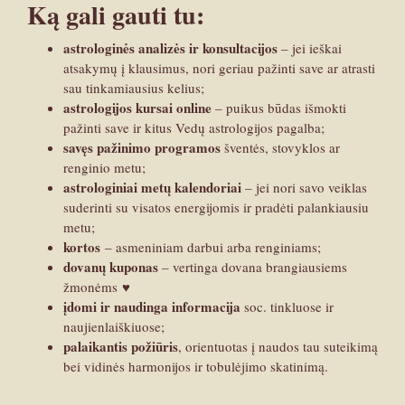
Ką gali gauti tu:
astrologinės analizės ir konsultacijos
– jei ieškai
atsakymų į klausimus, nori geriau pažinti save ar atrasti
sau tinkamiausius kelius;
astrologijos kursai online
– puikus būdas išmokti
pažinti save ir kitus Vedų astrologijos pagalba;
savęs pažinimo programos
šventės, stovyklos ar
renginio metu;
astrologiniai metų kalendoriai
– jei nori savo veiklas
suderinti su visatos energijomis ir pradėti palankiausiu
metu;
kortos
– asmeniniam darbui arba renginiams;
dovanų kuponas
– vertinga dovana brangiausiems
žmonėms ♥︎
įdomi ir naudinga informacija
soc. tinkluose ir
naujienlaiškiuose;
palaikantis požiūris
, orientuotas į naudos tau suteikimą
bei vidinės harmonijos ir tobulėjimo skatinimą.