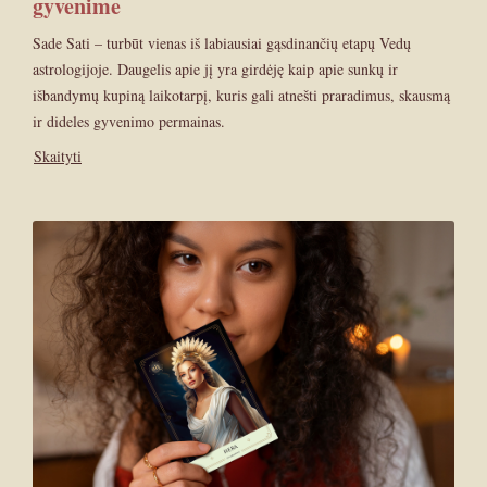
gyvenime
Sade Sati – turbūt vienas iš labiausiai gąsdinančių etapų Vedų
astrologijoje. Daugelis apie jį yra girdėję kaip apie sunkų ir
išbandymų kupiną laikotarpį, kuris gali atnešti praradimus, skausmą
ir dideles gyvenimo permainas.
Skaityti