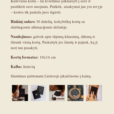
Kiekviena korta – tai kvietimas įsiklausyti į save ir
pasitikėti savo nuojauta. Patikėk, atsakymai jau yra tavyje
– kortos tik padeda juos išgirsti.
Rinkinį sudaro
30 didelių, kokybiškų kortų su
skirtingomis afirmacijomis dėžutėje.
Naudojimas:
galvok apie rūpimą klausimą, dilemą ir
ištrauk vieną kortą. Paskaityk jos žinutę ir pajusk, ką ji
nori tau pasakyti.
Kortų formatas:
10x14 cm
Kalba:
lietuvių
Siuntimas paštomatu Lietuvoje įskaičiuotas į kainą.