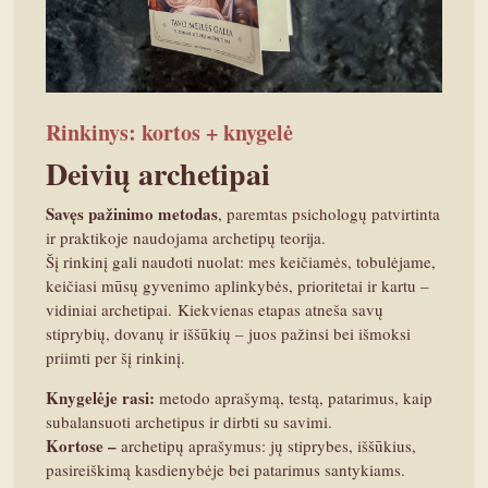
Rinkinys: kortos + knygelė
Deivių archetipai
Savęs pažinimo metodas
, paremtas psichologų patvirtinta
ir praktikoje naudojama archetipų teorija.
Šį rinkinį gali naudoti nuolat: mes keičiamės, tobulėjame,
keičiasi mūsų gyvenimo aplinkybės, prioritetai ir kartu –
vidiniai archetipai. Kiekvienas etapas atneša savų
stiprybių, dovanų ir iššūkių – juos pažinsi bei išmoksi
priimti per šį rinkinį.
Knygelėje rasi:
metodo aprašymą, testą, patarimus, kaip
subalansuoti archetipus ir dirbti su savimi.
Kortose –
archetipų aprašymus: jų stiprybes, iššūkius,
pasireiškimą kasdienybėje bei patarimus santykiams.