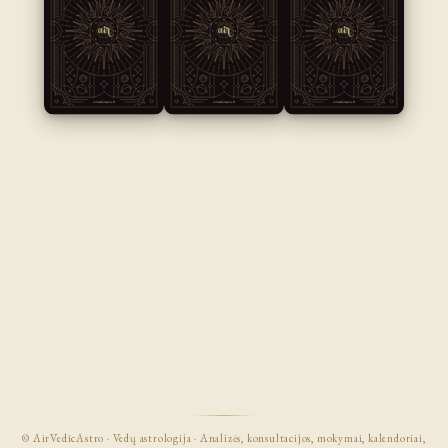
© AirVedicAstro · Vedų astrologija · Analizės, konsultacijos, mokymai, kalendoriai,