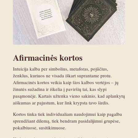
Afirmacinės kortos
Intuicija kalba per simbolius, metaforas, pojūčius,
ženklus, kuriuos ne visada iškart suprantame protu.
Afirmacinės kortos veikia kaip šios kalbos vertėjos – jų
žinutės sužadina ir iškelia į paviršių tai, kas slypi
pasąmonėje. Kartais užtenka vieno sakinio, kad aplankytų
aiškumas ar pajustum, kur link krypsta tavo širdis.
Kortos tinka tiek individualiam naudojimui kaip pagalba
sprendžiant dilemą, tiek bendram pasidalijimui grupėse,
pokalbiuose, susitikimuose.