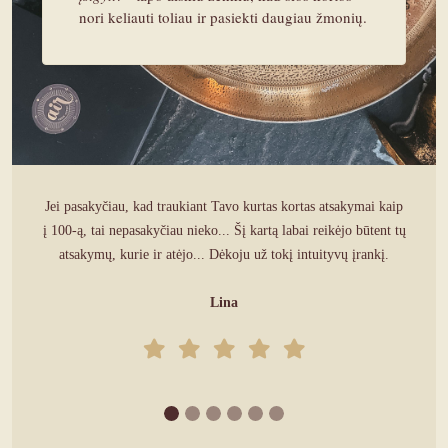
nori keliauti toliau ir pasiekti daugiau žmonių.
Seniai jau galvojau, kaip puiku būtų turėti tokias kortas, ir
kasdien jas naudoju 🙂
Sonata