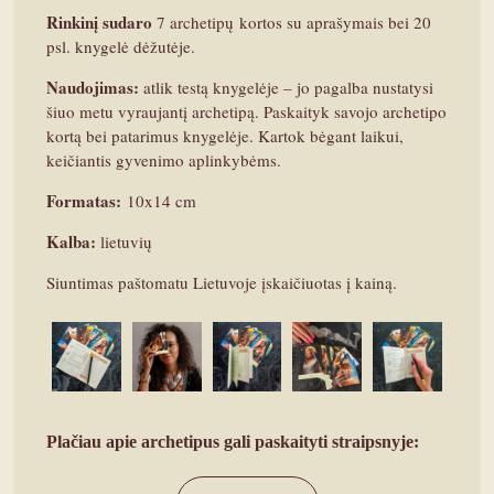
Rinkinį sudaro
7 archetipų kortos su aprašymais bei 20
psl. knygelė dėžutėje.
Naudojimas:
atlik testą knygelėje – jo pagalba nustatysi
šiuo metu vyraujantį archetipą. Paskaityk savojo archetipo
kortą bei patarimus knygelėje. Kartok bėgant laikui,
keičiantis gyvenimo aplinkybėms.
Formatas:
10x14 cm
Kalba:
lietuvių
Siuntimas paštomatu Lietuvoje įskaičiuotas į kainą.
Plačiau apie archetipus gali paskaityti straipsnyje: