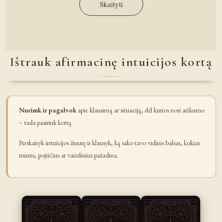
Skaityti
Ištrauk afirmacinę intuicijos kortą
Nurimk ir pagalvok
apie klausimą ar situaciją, dėl kurios nori aiškumo
– tada pasirink kortą.
Perskaityk intuicijos žinutę ir klausyk, ką sako tavo vidinis balsas, kokias
mintis, pojūčius ar vaizdinius pažadina.