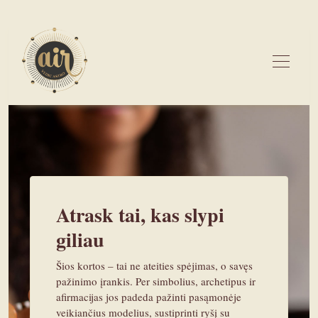
Atrask tai, kas slypi
giliau
Šios kortos – tai ne ateities spėjimas, o savęs
pažinimo įrankis. Per simbolius, archetipus ir
afirmacijas jos padeda pažinti pasąmonėje
veikiančius modelius, sustiprinti ryšį su