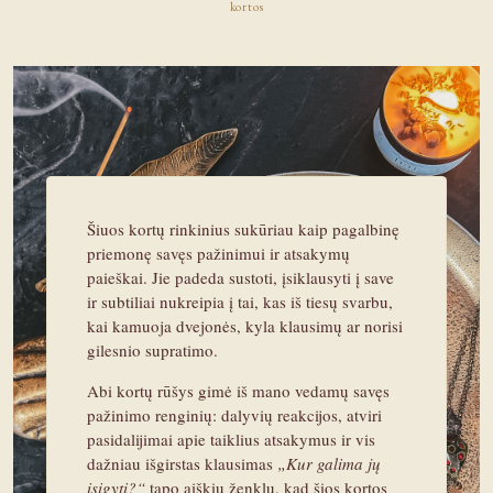
kortos
Šiuos kortų rinkinius sukūriau kaip pagalbinę
priemonę savęs pažinimui ir atsakymų
paieškai. Jie padeda sustoti, įsiklausyti į save
ir subtiliai nukreipia į tai, kas iš tiesų svarbu,
kai kamuoja dvejonės, kyla klausimų ar norisi
gilesnio supratimo.
Abi kortų rūšys gimė iš mano vedamų savęs
pažinimo renginių: dalyvių reakcijos, atviri
pasidalijimai apie taiklius atsakymus ir vis
dažniau išgirstas klausimas
„Kur galima jų
įsigyti?“
tapo aiškiu ženklu, kad šios kortos