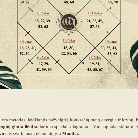
 yra metodas, leidžiantis pažvelgti į konkrečių metų energiją ir kryptį.
loginį gimtadienį
sudaroma speciali diagrama – Varshaphala, skirta me
vienas svarbiausių elementų yra
Muntha
.