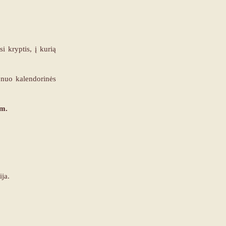
si kryptis, į kurią
s nuo kalendorinės
am.
ja.