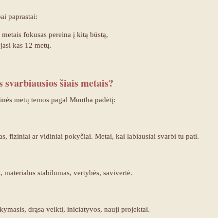
ai paprastai:
 metais fokusas pereina į kitą būstą,
ojasi kas 12 metų.
 svarbiausios šiais metais?
inės metų temos pagal Muntha padėtį:
 fiziniai ar vidiniai pokyčiai. Metai, kai labiausiai svarbi tu pati.
, materialus stabilumas, vertybės, savivertė.
masis, drąsa veikti, iniciatyvos, nauji projektai.