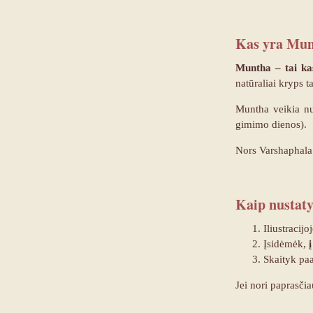
Kas yra Mu
Muntha – tai
ka
natūraliai kryps t
Muntha veikia nuo
gimimo dienos).
Nors Varshaphala 
Kaip nustaty
Iliustracij
Įsidėmėk,
Skaityk pa
Jei nori paprasči