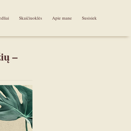
dliai
Skaičiuoklės
Apie mane
Susisiek
ių –