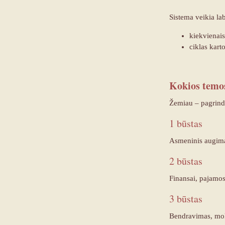
Sistema veikia lab
kiekvienais
ciklas kart
Kokios temos
Žemiau – pagrind
1 būstas
Asmeninis augimas,
2 būstas
Finansai, pajamos
3 būstas
Bendravimas, moky