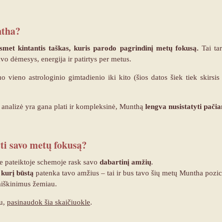
ntha?
smet kintantis taškas
, kuris parodo pagrindinį metų fokusą.
Tai tar
avo dėmesys, energija ir patirtys per metus.
 vieno astrologinio gimtadienio iki kito (šios datos šiek tiek skirsi
analizė yra gana plati ir kompleksinė, Munthą
lengva nusistatyti pači
ti savo metų fokusą?
oje pateiktoje schemoje rask savo
dabartinį amžių
.
į kurį būstą
patenka tavo amžius – tai ir bus tavo šių metų Muntha pozici
aiškinimus žemiau.
au,
pasinaudok šia skaičiuokle
.