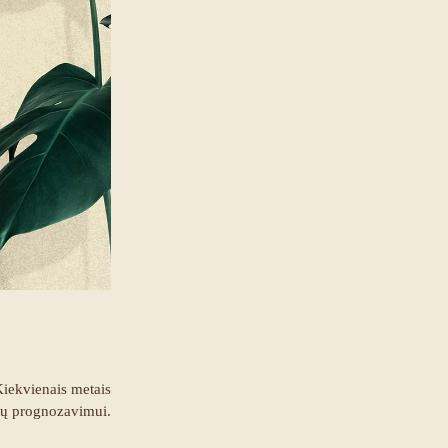
 Kiekvienais metais
tų prognozavimui.