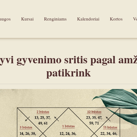
laugos
Kursai
Renginiams
Kalendoriai
Kortos
Ve
yvi gyvenimo sritis pagal amž
patikrink