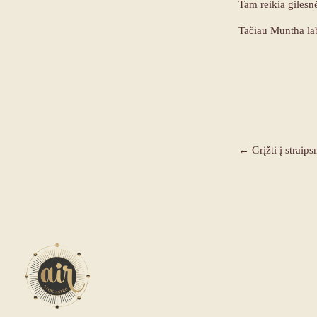
Tam reikia gilesn
Tačiau Muntha lab
← Grįžti į straips