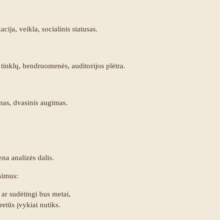
acija, veikla, socialinis statusas.
, tinklų, bendruomenės, auditorijos plėtra.
imas, dvasinis augimas.
na analizės dalis.
simus:
 ar sudėtingi bus metai,
etūs įvykiai nutiks.