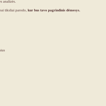
ės
analizės
.
ai tiksliai parodo,
kur bus tavo pagrindinis dėmesys.
nius