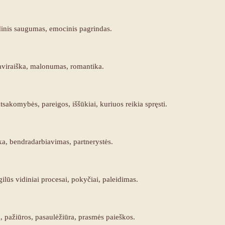
dinis saugumas, emocinis pagrindas.
aviraiška, malonumas, romantika.
atsakomybės, pareigos, iššūkiai, kuriuos reikia spręsti.
ka, bendradarbiavimas, partnerystės.
ilūs vidiniai procesai, pokyčiai, paleidimas.
, pažiūros, pasaulėžiūra, prasmės paieškos.