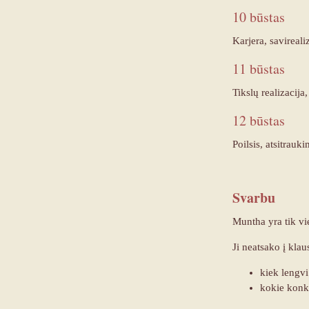
10 būstas
Karjera, savirealiz
11 būstas
Tikslų realizacija
12 būstas
Poilsis, atsitrauk
Svarbu
Muntha yra tik vie
Ji neatsako į klau
kiek lengvi
kokie konkr