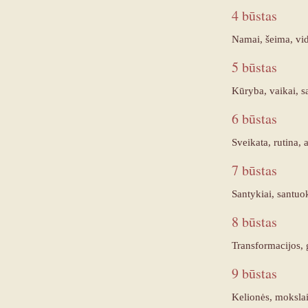
4 būstas
Namai, šeima, vi
5 būstas
Kūryba, vaikai, s
6 būstas
Sveikata, rutina, 
7 būstas
Santykiai, santuo
8 būstas
Transformacijos, g
9 būstas
Kelionės, mokslai