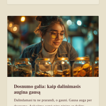
Dosnumo galia: kaip dalinimasis
augina gausą
Dalindamasi tu ne prarandi, o gauni. Gausa auga per
dosnumą. Aukojimo esmė nėra pinigų ar daiktų