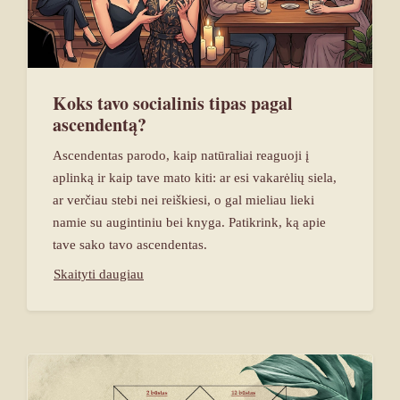
Koks tavo socialinis tipas pagal
ascendentą?
Ascendentas parodo, kaip natūraliai reaguoji į
aplinką ir kaip tave mato kiti: ar esi vakarėlių siela,
ar verčiau stebi nei reiškiesi, o gal mieliau lieki
namie su augintiniu bei knyga. Patikrink, ką apie
tave sako tavo ascendentas.
Skaityti daugiau