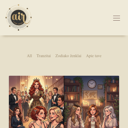
All
Tranzitai
Zodiako ženklai
Apie tave