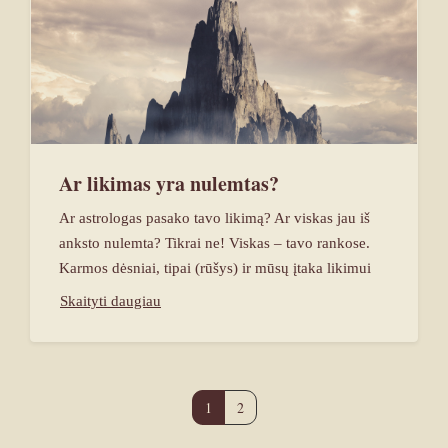
Ar likimas yra nulemtas?
Ar astrologas pasako tavo likimą? Ar viskas jau iš
anksto nulemta? Tikrai ne! Viskas – tavo rankose.
Karmos dėsniai, tipai (rūšys) ir mūsų įtaka likimui
Skaityti daugiau
1
2