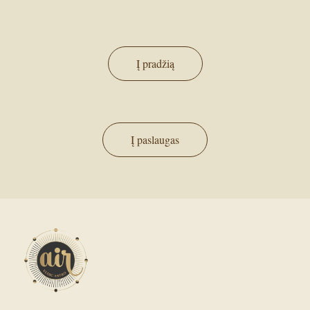
Į pradžią
Į paslaugas