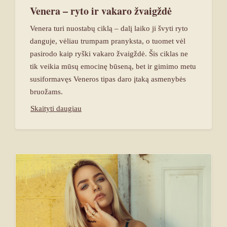
Venera – ryto ir vakaro žvaigždė
Venera turi nuostabų ciklą – dalį laiko ji švyti ryto
danguje, vėliau trumpam pranyksta, o tuomet vėl
pasirodo kaip ryški vakaro žvaigždė. Šis ciklas ne
tik veikia mūsų emocinę būseną, bet ir gimimo metu
susiformavęs Veneros tipas daro įtaką asmenybės
bruožams.
Skaityti daugiau